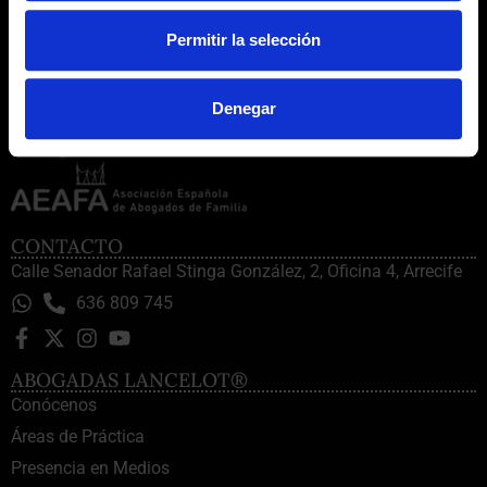
Permitir la selección
Denegar
CONTACTO
Calle Senador Rafael Stinga González, 2, Oficina 4, Arrecife
636 809 745
ABOGADAS LANCELOT®
Conócenos
Áreas de Práctica
Presencia en Medios