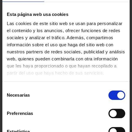
sus condiciones.
Despacho Especializado en Alquileres y
Esta página web usa cookies
Desahucios en Lanzarote
Las cookies de este sitio web se usan para personalizar
el contenido y los anuncios, ofrecer funciones de redes
Somos uno de los
despachos más especializados en
sociales y analizar el tráfico. Además, compartimos
alquileres y desahucios en Lanzarote
. Ya son muchos los
información sobre el uso que haga del sitio web con
propietarios de inmuebles
que confían en nosotras para
nuestros partners de redes sociales, publicidad y análisis
redactar contratos de arrendamiento, reclamar rentas,
web, quienes pueden combinarla con otra información
resolver incumplimientos contractuales, recuperar la
que les haya proporcionado o que hayan recopilado a
posesión del inmueble y tramitar procedimientos de
partir del uso que haya hecho de sus servicios.
desahucio, siempre con un enfoque estratégico, preventivo y
orientado a proteger la propiedad.
Selección
Necesarias
de
consentimiento
Preguntas frecuentes sobre
Preferencias
Derecho Inmobiliario en
Lanzarote
Estadística