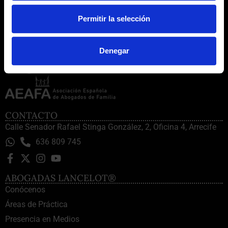
Permitir la selección
Denegar
CONTACTO
Calle Senador Rafael Stinga González, 2, Oficina 4, Arrecife
636 809 745
ABOGADAS LANCELOT®
Conócenos
Áreas de Práctica
Presencia en Medios