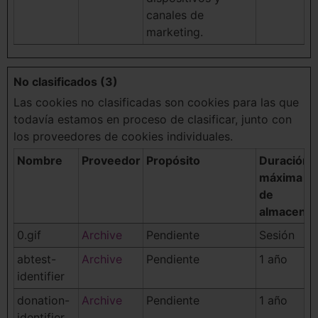
canales de
marketing.
No clasificados (3)
Las cookies no clasificadas son cookies para las que
todavía estamos en proceso de clasificar, junto con
los proveedores de cookies individuales.
Nombre
Proveedor
Propósito
Duración
máxima
de
almacena
0.gif
Archive
Pendiente
Sesión
abtest-
Archive
Pendiente
1 año
identifier
donation-
Archive
Pendiente
1 año
identifier