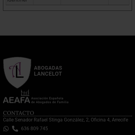
CONTACTO
Calle Senador Rafael Stinga González, 2, Oficina 4, Arrecife
636 809 745