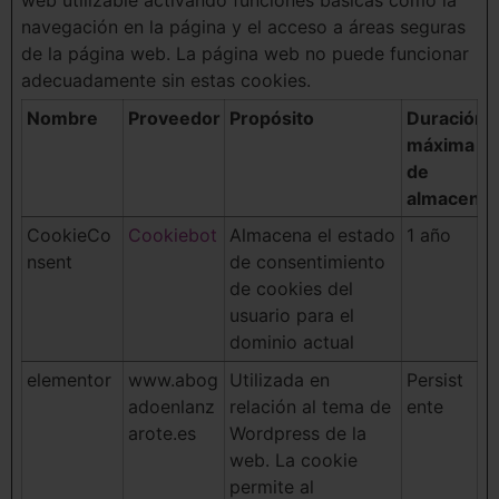
web utilizable activando funciones básicas como la
navegación en la página y el acceso a áreas seguras
de la página web. La página web no puede funcionar
adecuadamente sin estas cookies.
Nombre
Proveedor
Propósito
Duración
máxima
de
almacena
CookieCo
Cookiebot
Almacena el estado
1 año
nsent
de consentimiento
de cookies del
usuario para el
dominio actual
elementor
www.abog
Utilizada en
Persist
adoenlanz
relación al tema de
ente
arote.es
Wordpress de la
web. La cookie
permite al