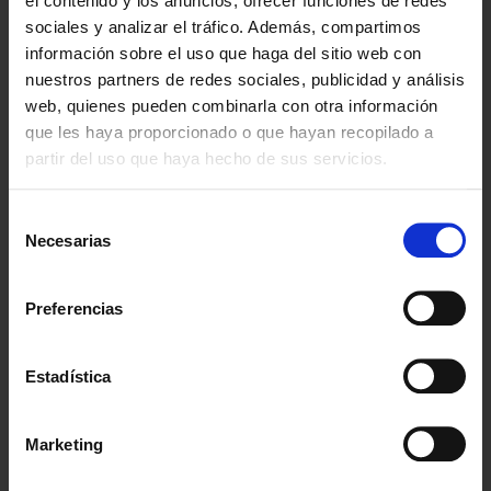
el contenido y los anuncios, ofrecer funciones de redes
humanos y bots.
sociales y analizar el tráfico. Además, compartimos
información sobre el uso que haga del sitio web con
wordpress
www.abog
Utilizada para
Sesión
nuestros partners de redes sociales, publicidad y análisis
_test_cook
adoenlanz
comprobar si el
web, quienes pueden combinarla con otra información
ie
arote.es
navegador del
que les haya proporcionado o que hayan recopilado a
usuario admite
partir del uso que haya hecho de sus servicios.
cookies.
wpEmojiS
www.abog
Esta cookie está
Sesión
Selección
ettingsSup
adoenlanz
asociada con un
Necesarias
de
ports
arote.es
paquete de cookies
consentimiento
que sirven al
propósito de
Preferencias
entrega de
contenido y
Estadística
presentación. Estas
cookies mantienen
el correcto estado
Marketing
de fuente,
deslizador de