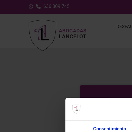
636 809 745
DESPA
Consentimiento