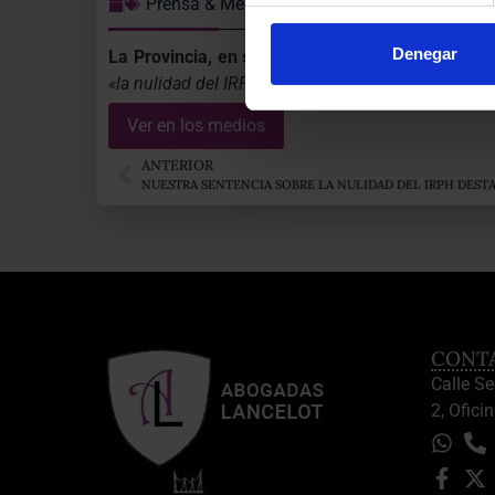
Prensa & Medios
Denegar
La Provincia, en su edición impresa (
periodista
«la nulidad del IRPH».
Ver en los medios
ANTERIOR
NUESTRA SENTENCIA SOBRE LA NULIDAD DEL IRPH DESTA
CONT
Calle S
2, Oficin