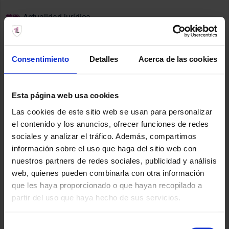
Actualidad jurídica
Consentimiento
Detalles
Acerca de las cookies
¿Se divorcia menos la
gente en Canarias?
Esta página web usa cookies
Las cookies de este sitio web se usan para personalizar
Los últimos datos del Consejo General del Poder Judicial
el contenido y los anuncios, ofrecer funciones de redes
reflejan que las demandas de divorcio y separación
sociales y analizar el tráfico. Además, compartimos
descendieron un
14,1 %
en España durante el primer
información sobre el uso que haga del sitio web con
trimestre de 2026. En Canarias se registraron
41,7
nuestros partners de redes sociales, publicidad y análisis
demandas por cada 100.000 habitantes
, una cifra
web, quienes pueden combinarla con otra información
ligeramente inferior a la media nacional (
42,4
). Las
que les haya proporcionado o que hayan recopilado a
comunidades con mayor tasa de demandas fueron
partir del uso que haya hecho de sus servicios.
Navarra, la Comunidad Valenciana y Baleares
, mientras
que
Castilla y León, el País Vasco y La Rioja
registraron
Selección
las cifras más bajas.