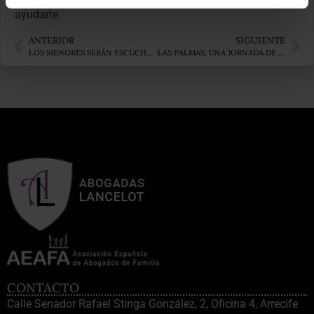
ayudarte.
ANTERIOR
SIGUIENTE
LOS MENORES SERÁN ESCUCHADOS
LAS PALMAS, UNA JORNADA DE JUICIO Y MUCHO TRABAJO
CONTACTO
Calle Senador Rafael Stinga González, 2, Oficina 4, Arrecife