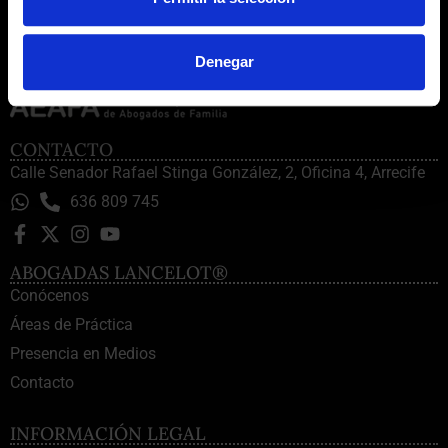
Denegar
CONTACTO
Calle Senador Rafael Stinga González, 2, Oficina 4, Arrecife
636 809 745
ABOGADAS LANCELOT®
Conócenos
Áreas de Práctica
Presencia en Medios
Contacto
INFORMACIÓN LEGAL