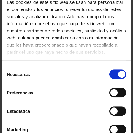
Las cookies de este sitio web se usan para personalizar
el contenido y los anuncios, ofrecer funciones de redes
Actualidad jurídica
sociales y analizar el tráfico. Además, compartimos
información sobre el uso que haga del sitio web con
nuestros partners de redes sociales, publicidad y análisis
La empresa sabía de los tratamientos de fertilidad del
web, quienes pueden combinarla con otra información
empleado y su pareja,
pero al conocer que este iba a ser
que les haya proporcionado o que hayan recopilado a
padre lo despidió.
partir del uso que haya hecho de sus servicios.
En primera instancia el juzgado no le da la razón al
empleado, considera que no hay discriminación.
Selección
Sin embargo, al recurrir,
el Tribunal Superior de Justicia de
Necesarias
de
Cantabria lo considera un acto empresarial discriminatorio,
consentimiento
ya que, aunque la empresa supiera de los tratamientos de
Preferencias
fertilidad, no es lo mismo que conociera que su empleado
realmente iba a ser padre. Determina que el vínculo
temporal entre el anuncio de la paternidad y el cese en la
Estadística
empresa no da margen a la duda.
Ver la noticia completa
¿Necesitas ayuda con algún asunto?
Contacta ahora
Marketing
con nosotras
.