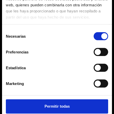
web, quienes pueden combinarla con otra información
que les haya proporcionado o que hayan recopilado a
partir del uso que haya hecho de sus servicios.
Selección
Necesarias
de
consentimiento
Preferencias
CONTACTO
Calle Senador Rafael Stinga González, 2, Oficina 4, Arrecife
Estadística
636 809 745
Marketing
ABOGADAS LANCELOT®
Conócenos
Áreas de Práctica
Permitir todas
Presencia en Medios