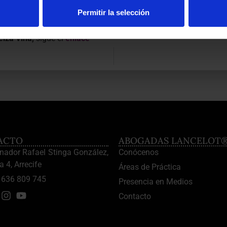
Permitir la selección
de Familia, fue invitado para hablar de
divorcios
en la
Cadena
lza Viña,
sigue el
enlace
ACTO
ABOGADAS LANCELOT
enador Rafael Stinga González,
Conócenos
a 4, Arrecife
Áreas de Práctica
636 809 745
Presencia en Medios
Contacto