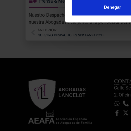
Prensa & Medios
Denegar
Nuestro Despacho, como especialista en Derecho 
nuestra Abogada Alicia junto a la
periodista Deme
ANTERIOR
NUESTRO DESPACHO EN SER LANZAROTE
CONT
Calle S
2, Oficin