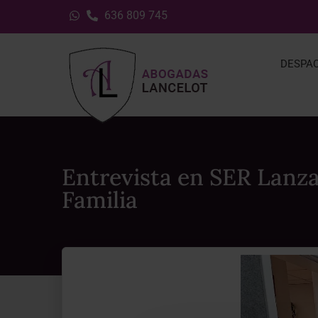
636 809 745
DESPA
Entrevista en SER Lan
Familia