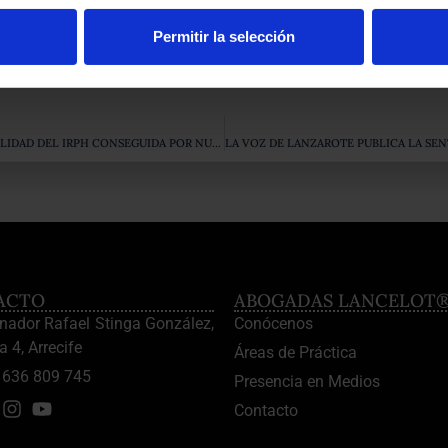
Permitir la selección
e ha conseguido nuestro Despacho sobre «la nulidad del IRPH» en 
LANCELOT DIGITAL PUBLICA LA SENTENCIA SOBRE LA NULIDAD DEL IRPH CONSEGUIDA POR NUESTRO DESPACHO
ACTO
ABOGADAS LANCELOT
enador Rafael Stinga González,
Conócenos
a 4, Arrecife
Áreas de Práctica
636 809 745
Presencia en Medios
Contacto