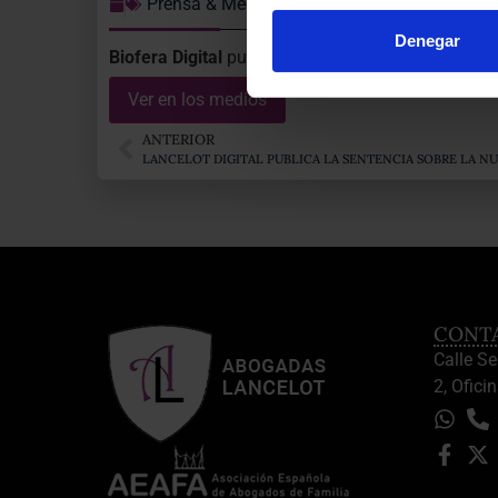
Prensa & Medios
Denegar
Biofera Digital
publica
la importante Sentencia qu
Ver en los medios
ANTERIOR
CONT
Calle S
2, Oficin