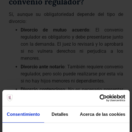
convenio regulador?
Sí, aunque su obligatoriedad depende del tipo de
divorcio:
Divorcio de mutuo acuerdo
: El convenio
regulador es obligatorio y debe presentarse junto
con la demanda. El juez lo revisará y lo aprobará
si no vulnera derechos ni perjudica a los
menores.
Divorcio ante notario
: También requiere convenio
regulador, pero solo puede realizarse por esta vía
si no hay hijos menores ni dependientes.
Divorcio contencioso
: No es necesario presentar
un convenio firmado, ya que será el juez quien
determine las medidas. Sin embargo, en la
práctica es habitual trabajar sobre un borrador
Consentimiento
Detalles
Acerca de las cookies
previo para intentar alcanzar acuerdos.