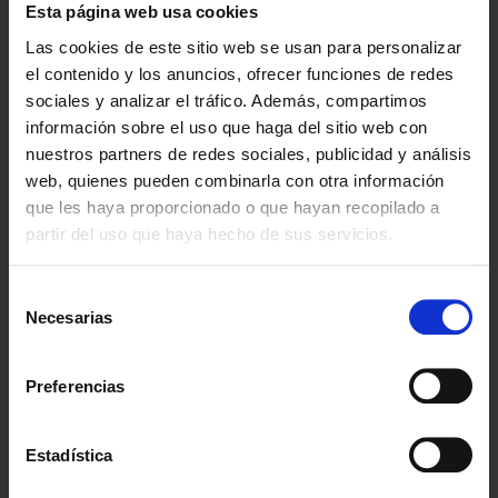
Esta página web usa cookies
La importancia de una buena
Las cookies de este sitio web se usan para personalizar
redacción
el contenido y los anuncios, ofrecer funciones de redes
sociales y analizar el tráfico. Además, compartimos
Un convenio regulador mal redactado puede
información sobre el uso que haga del sitio web con
ocasionar:
nuestros partners de redes sociales, publicidad y análisis
Ambigüedades que generen distintos criterios de
web, quienes pueden combinarla con otra información
interpretación.
que les haya proporcionado o que hayan recopilado a
Incumplimientos por falta de claridad.
partir del uso que haya hecho de sus servicios.
Nuevos procedimientos judiciales para modificar
o aclarar su contenido.
Selección
Necesarias
de
Por eso es fundamental contar con
abogados de
consentimiento
divorcios con experiencia
, que garanticen un texto
claro, justo y eficaz.
Preferencias
¿Por qué acudir a abogados
Estadística
especializados en divorcios?