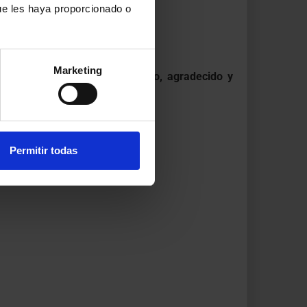
ue les haya proporcionado o
o y las ideas claras.
Marketing
iente, que por fin está
tranquilo, agradecido y
Permitir todas