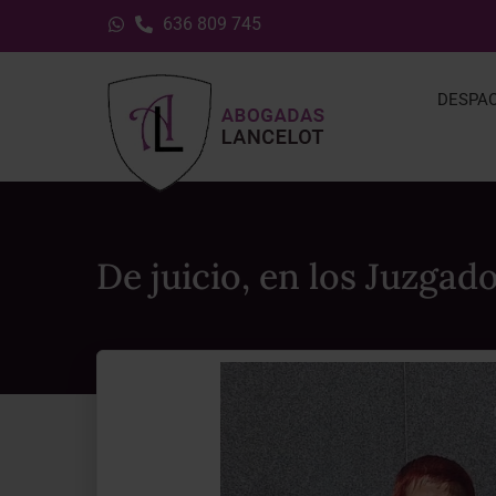
636 809 745
DESPA
De juicio, en los Juzgad