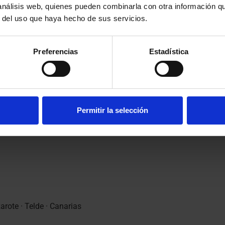
 análisis web, quienes pueden combinarla con otra información q
r del uso que haya hecho de sus servicios.
 defender un
asunto bancario complejo
, con el trabajo bien hech
Preferencias
Estadística
 Lo estamos también, y sobre todo, de la satisfacción del cl
ta profesión.
Permitir la selección
encia.
rote · Telde · Canarias