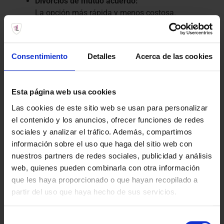
Divorcios de mutuo acuerdo:
La opción más rápida y menos costosa.
Redactamos el convenio regulador y gestionamos el
procedimiento judicial, o notarial si no hay hijos
menores.
Consentimiento
Detalles
Acerca de las cookies
Divorcios contenciosos:
Si no hay acuerdo, defendemos tus intereses ante el
juzgado. Custodia, pensiones, reparto de bienes…
Esta página web usa cookies
Nos encargamos de todo.
Las cookies de este sitio web se usan para personalizar
Divorcios notariales:
el contenido y los anuncios, ofrecer funciones de redes
Solo posible si no hay hijos menores ni
sociales y analizar el tráfico. Además, compartimos
dependientes. Tramitamos todo para que solo
información sobre el uso que haga del sitio web con
tengas que firmar ante notario.
nuestros partners de redes sociales, publicidad y análisis
web, quienes pueden combinarla con otra información
que les haya proporcionado o que hayan recopilado a
Servicios jurídicos en divorcios
partir del uso que haya hecho de sus servicios.
Redacción de convenio regulador
Custodia de hijas/os y patria potestad
Selección