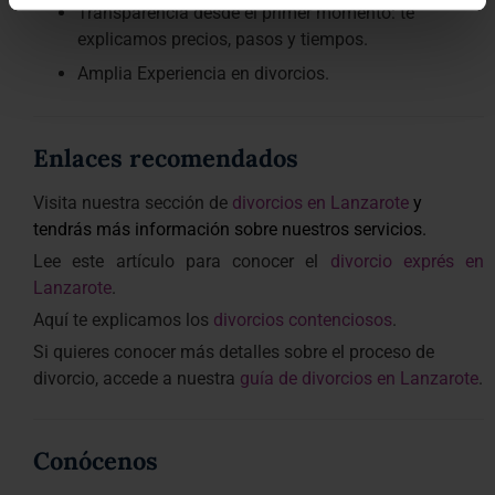
Transparencia desde el primer momento: te
explicamos precios, pasos y tiempos.
Amplia Experiencia en divorcios.
Enlaces recomendados
Visita nuestra sección de
divorcios en Lanzarote
y
tendrás más información sobre nuestros servicios.
Lee este artículo para conocer el
divorcio exprés en
Lanzarote
.
Aquí te explicamos los
divorcios contenciosos
.
Si quieres conocer más detalles sobre el proceso de
divorcio, accede a nuestra
guía de divorcios en Lanzarote
.
Conócenos