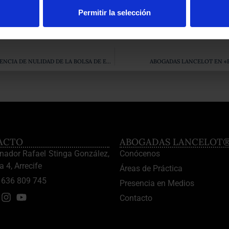
Permitir la selección
 y presentado por Doña Nuria Magrants, nuestra Letrada nos hab
ENTREVISTA EN «SOS LANZAROTE» SOBRE NUESTRA SENTENCIA DE NULIDAD DE LA BOLSA DE EMPLEO DEL AYUNTAMIENTO DE ARRECIFE
ABOGADAS LANCELOT EN «B
ACTO
ABOGADAS LANCELOT
enador Rafael Stinga González,
Conócenos
a 4, Arrecife
Áreas de Práctica
636 809 745
Presencia en Medios
Contacto