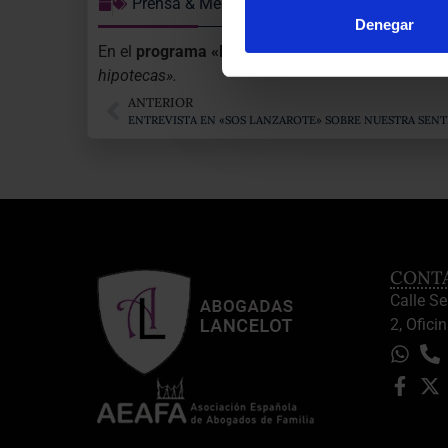
Prensa & Medios
Denegar
En el
programa «Buenos días Teguise»
, dirigido
hipotecas».
ANTERIOR
CONT
Calle S
2, Oficin