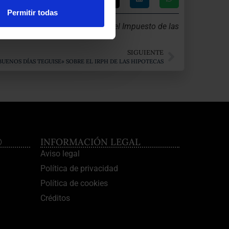
Permitir todas
la sobre:
«El Tribunal Supremo y el Impuesto de las
SIGUIENTE
UENOS DÍAS TEGUISE» SOBRE EL IRPH DE LAS HIPOTECAS
®
INFORMACIÓN LEGAL
Aviso legal
Política de privacidad
Política de cookies
Créditos