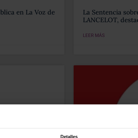
blica en La Voz de
La Sentencia sob
LANCELOT, destac
LEER MÁS
Detalles