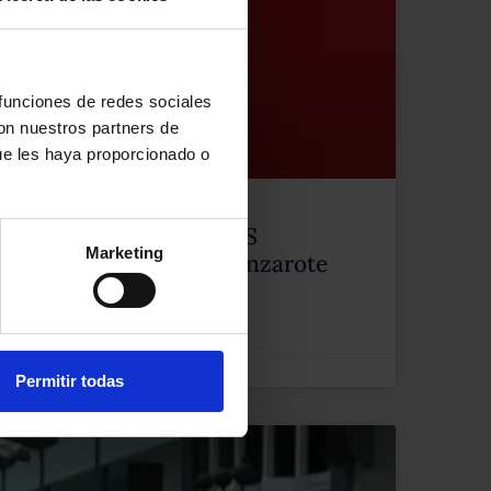
 funciones de redes sociales
con nuestros partners de
ue les haya proporcionado o
re el IRPH de ABOGADAS
Marketing
ada en Crónicas de Lanzarote
Permitir todas