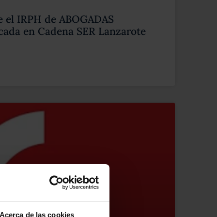
re el IRPH de ABOGADAS
ada en Cadena SER Lanzarote
Acerca de las cookies