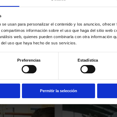
s
b se usan para personalizar el contenido y los anuncios, ofrecer
s, compartimos información sobre el uso que haga del sitio web 
 análisis web, quienes pueden combinarla con otra información q
r del uso que haya hecho de sus servicios.
uestra Sentencia
La Sentencia sob
Preferencias
Estadística
LANCELOT, destac
LEER MÁS
Permitir la selección