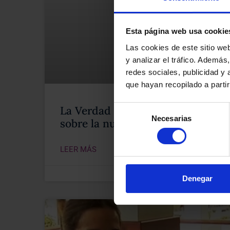
Esta página web usa cookie
Las cookies de este sitio we
y analizar el tráfico. Ademá
redes sociales, publicidad y
que hayan recopilado a parti
La Verdad de Lanzarote resalta n
Selección
Necesarias
de
sobre la nulidad del IRPH
consentimiento
LEER MÁS
Denegar