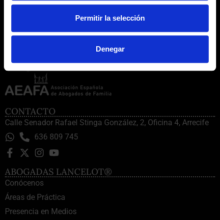
Permitir la selección
Denegar
CONTACTO
Calle Senador Rafael Stinga González, 2, Oficina 4, Arrecife
636 809 745
ABOGADAS LANCELOT®
Conócenos
Áreas de Práctica
Presencia en Medios