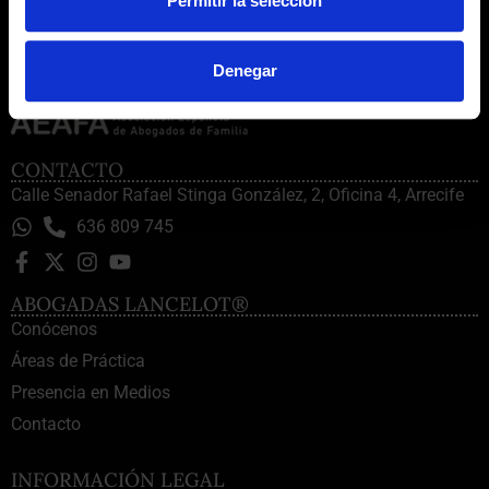
Permitir la selección
Denegar
CONTACTO
Calle Senador Rafael Stinga González, 2, Oficina 4, Arrecife
636 809 745
ABOGADAS LANCELOT®
Conócenos
Áreas de Práctica
Presencia en Medios
Contacto
INFORMACIÓN LEGAL