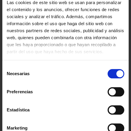
Las cookies de este sitio web se usan para personalizar
DNI o NIE de ambos cónyuges
.
el contenido y los anuncios, ofrecer funciones de redes
Presencia obligatoria de una abogada o
sociales y analizar el tráfico. Además, compartimos
abogado
durante la firma.
información sobre el uso que haga del sitio web con
Nos encargamos de revisar que todo esté en orden
nuestros partners de redes sociales, publicidad y análisis
para que no haya contratiempos el día de la firma.
web, quienes pueden combinarla con otra información
que les haya proporcionado o que hayan recopilado a
partir del uso que haya hecho de sus servicios.
¿Por qué optar por esta vía?
Selección
La principal ventaja del divorcio notarial es la
rapidez
.
Necesarias
de
Al no depender de los tiempos del juzgado, puede
consentimiento
formalizarse en pocos días desde que se tiene todo
Preferencias
listo. La
escritura pública de divorcio
tiene plena
validez legal, igual que una sentencia judicial.
Además, al ser un procedimiento más ágil, también
Estadística
puede suponer un ahorro en tiempo y costes
emocionales.
Marketing