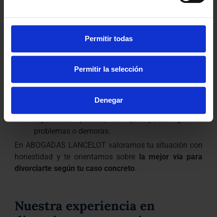
¿Existen desventajas?
Permitir todas
Sí, y es importante tenerlas en cuenta:
Si más adelante se incumplen las medidas (por
Permitir la selección
ejemplo, una pensión impagada),
la ejecución
deberá hacerse judicialmente
, igual que en un
divorcio contencioso.
Denegar
A veces se intenta forzar esta vía cuando no es
legalmente posible, lo que puede generar
problemas o demoras.
En ABOGADAS LANCELOT valoramos tu situación con
honestidad y te orientamos sobre
la mejor vía para
divorciarte según tu caso concreto
.
Nuestra experiencia en