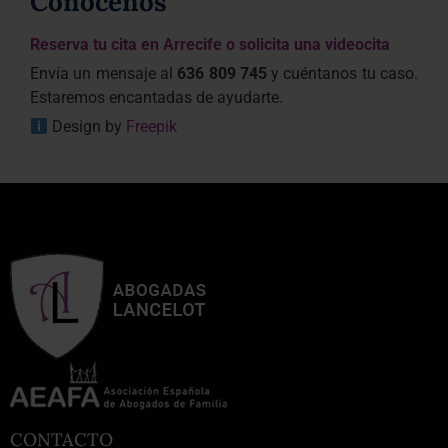
Conócenos
Reserva tu cita en Arrecife o solicita una videocita
Envía un mensaje al
636 809 745
y cuéntanos tu caso.
Estaremos encantadas de ayudarte.
Design by
Freepik
CONTACTO