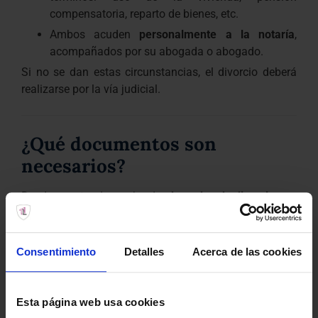
compensatoria, reparto de bienes, etc.
Ambos acuden
personalmente a la notaría
,
acompañados por su abogada o abogado.
Si no se dan estas circunstancias, el divorcio deberá
realizarse por la vía judicial.
¿Qué documentos son
necesarios?
Desde nuestro despacho de
abogados de divorcios en
Lanzarote
, te ayudamos a preparar toda la
documentación que exige la notaría:
Convenio regulador
firmado por ambas partes.
Consentimiento
Detalles
Acerca de las cookies
Certificado literal de matrimonio
.
Certificado de empadronamiento
reciente.
Esta página web usa cookies
Libro de familia
, incluso si no hay hijos.