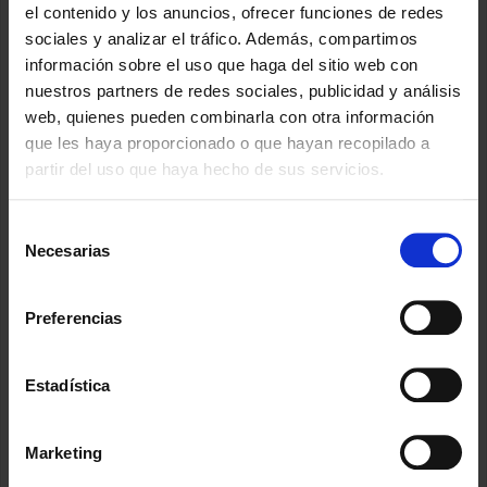
Actualidad jurídica
el contenido y los anuncios, ofrecer funciones de redes
sociales y analizar el tráfico. Además, compartimos
información sobre el uso que haga del sitio web con
nuestros partners de redes sociales, publicidad y análisis
Herencia en Las Palmas
web, quienes pueden combinarla con otra información
La semana pasada,
nuestra abogada Elena Castro se
que les haya proporcionado o que hayan recopilado a
desplazó a la Notaría de Las Palmas para gestionar un
partir del uso que haya hecho de sus servicios.
asunto relacionado con una herencia.
En este tipo de trámites es muy habitual que surjan
Selección
dudas o bloqueos: documentación que falta, herederos
Necesarias
de
que no se ponen de acuerdo, bienes que no están claros o
consentimiento
situaciones que se complican por no haber recibido
Preferencias
asesoramiento desde el principio. Por eso, contar con
abogados con experiencia marca la diferencia.
En
ABOGADAS LANCELOT
somos especialistas en
Estadística
herencias en Canarias
y te acompañamos de principio a
fin, con claridad y compromiso.
Marketing
Si necesitas ayuda, escríbenos o llámanos al
636 809