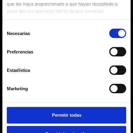
que les haya proporcionado o que hayan recopilado a
partir del uso que haya hecho de sus servicios.
Selección
Necesarias
de
consentimiento
CONTACTO
Preferencias
Calle Senador Rafael Stinga González, 2, Oficina 4, Arrecife
636 809 745
Estadística
ABOGADAS LANCELOT®
Marketing
Conócenos
Áreas de Práctica
Presencia en Medios
Permitir todas
Contacto
INFORMACIÓN LEGAL