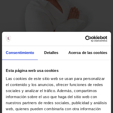
amb@abogadaslancelot.com
Consentimiento
Detalles
Acerca de las cookies
636 809 745
Alicia Martín Borreguero |
Esta página web usa cookies
ABOGADAS LANCELOT
Las cookies de este sitio web se usan para personalizar
Socia Directora
el contenido y los anuncios, ofrecer funciones de redes
sociales y analizar el tráfico. Además, compartimos
Alicia es Socia Directora de ABOGADAS LANCELOT y
información sobre el uso que haga del sitio web con
colegiada número 470 del Ilustre Colegio de la Abogacía
nuestros partners de redes sociales, publicidad y análisis
de Lanzarote. Su práctica profesional se centra en
web, quienes pueden combinarla con otra información
Derecho Inmobiliario y Negligencias Médicas
.