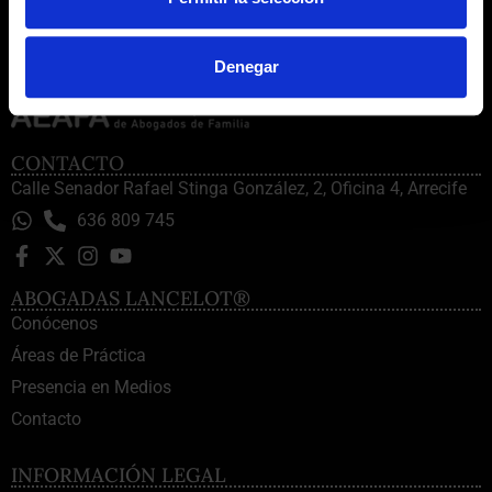
Denegar
CONTACTO
Calle Senador Rafael Stinga González, 2, Oficina 4, Arrecife
636 809 745
ABOGADAS LANCELOT®
Conócenos
Áreas de Práctica
Presencia en Medios
Contacto
INFORMACIÓN LEGAL