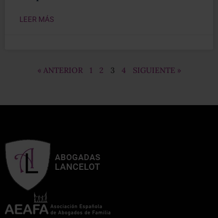
LEER MÁS
« ANTERIOR
1
2
3
4
SIGUIENTE »