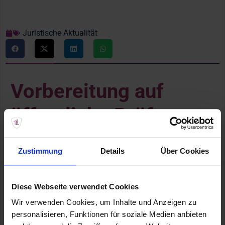
Juristische Aktualität
Vorbereitung auf
öffentliche Prüfungen
im Krankenhaus
Zustimmung
Details
Über Cookies
Fuerteventura
Diese Webseite verwendet Cookies
Bei ABOGADAS LANCELOT sind wir besonders stolz auf
die kontinuierliche Lehrtätigkeit unserer Rechtsanwältin
Wir verwenden Cookies, um Inhalte und Anzeigen zu
Alicia Martín Borreguero
, die seit Jahren spezialisierte
personalisieren, Funktionen für soziale Medien anbieten