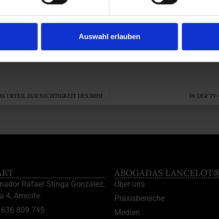
Datenbank das wichtige Urteil, das von ABOGADAS LANCELOT er
Auswahl erlauben
Vertrauen, ASUFIN!
S URTEIL ZUR NICHTIGKEIT DES IRPH
IN DER TV
AKT
ABOGADAS LANCELOT
enador Rafael Stinga González,
Über uns
a 4, Arrecife
Praxisbereiche
636 809 745
Medien