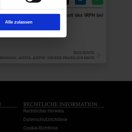
wirkt wurde, in dem
die Nichtigkeit des IRPH bei
Alle zulassen
SIGUIENTE
-SENDUNG „AGÜITA, AGÜITA“: HÄUFIGE FRAGEN ZUR MIETE
®
RECHTLICHE INFORMATION
Rechtlicher Hinweis
Datenschutzrichtlinie
Cookie-Richtlinie