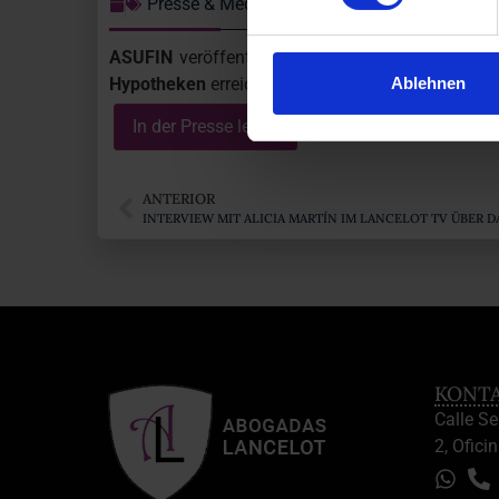
Presse & Medien
ASUFIN
veröffentlicht in ihrer landesweiten 
Ablehnen
Hypotheken
erreicht wurde. Vielen Dank für das 
In der Presse lesen
ANTERIOR
INTERVIEW MIT ALICIA MARTÍN IM LANCELOT TV ÜBER DA
KONT
Calle S
2, Oficin