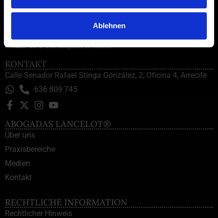
Ablehnen
KONTAKT
Calle Senador Rafael Stinga González, 2, Oficina 4, Arrecife
636 809 745
ABOGADAS LANCELOT®
Über uns
Praxisbereiche
Medien
Kontakt
RECHTLICHE INFORMATION
Rechtlicher Hinweis