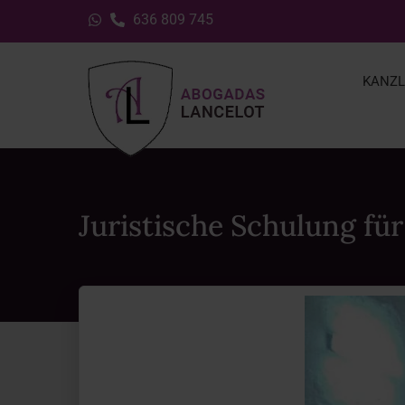
636 809 745
KANZL
Juristische Schulung fü