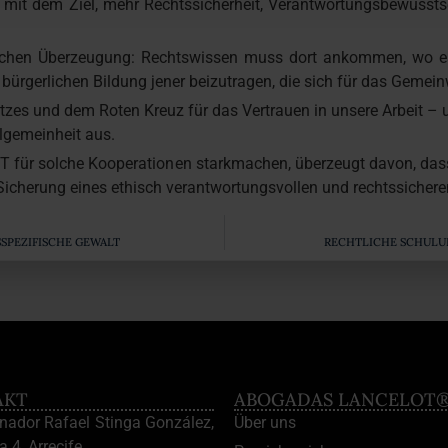
 – mit dem Ziel, mehr Rechtssicherheit, Verantwortungsbewusst
uflichen Überzeugung: Rechtswissen muss dort ankommen, wo 
d bürgerlichen Bildung jener beizutragen, die sich für das Gemei
tzes und dem Roten Kreuz für das Vertrauen in unsere Arbeit –
llgemeinheit aus.
für solche Kooperationen starkmachen, überzeugt davon, dass 
Sicherung eines ethisch verantwortungsvollen und rechtssiche
SPEZIFISCHE GEWALT
RECHTLICHE SCHULU
AKT
ABOGADAS LANCELOT
enador Rafael Stinga González,
Über uns
a 4, Arrecife