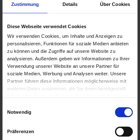
Eine Scheidung bedeutet nicht nur das rechtliche Ende
Zustimmung
Details
Über Cookies
einer Ehe, sondern bringt viele praktische Fragen mit sich,
die sorgfältig geprüft und rechtlich verteidigt werden
müssen:
Diese Webseite verwendet Cookies
Sorgerecht und Umgangsrecht
Wir verwenden Cookies, um Inhalte und Anzeigen zu
Die Frage, wo die Kinder leben und wie die
personalisieren, Funktionen für soziale Medien anbieten
Besuchszeiten organisiert werden, ist besonders
zu können und die Zugriffe auf unsere Website zu
sensibel. Es kann Allein- oder gemeinsames
analysieren. Außerdem geben wir Informationen zu Ihrer
Sorgerecht vereinbart werden – immer im Sinne des
Verwendung unserer Website an unsere Partner für
Kindeswohls.
soziale Medien, Werbung und Analysen weiter. Unsere
Kindesunterhalt
Partner führen diese Informationen möglicherweise mit
Dazu gehören Grundkosten für Ernährung,
weiteren Daten zusammen, die Sie ihnen bereitgestellt
Unterkunft, Kleidung, Schulbildung und
haben oder die sie im Rahmen Ihrer Nutzung der Dienste
medizinische Versorgung. Die Höhe richtet sich
gesammelt haben.
Einwilligungsauswahl
nach dem Bedarf der Kinder und der
Notwendig
wirtschaftlichen Lage der Eltern.
Nutzung der Familienwohnung
Präferenzen
In der Regel bleibt die Wohnung den Kindern und
dem betreuenden Elternteil vorbehalten. Jeder Fall