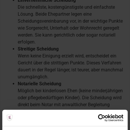
Einvernehmliche Scheidung
Die schnellste, kostengünstigste und einfachste
Lösung. Beide Ehepartner legen eine
Scheidungsvereinbarung vor, in der wichtige Punkte
wie Sorgerecht, Unterhalt oder Wohnrecht geregelt
werden. Sie kann gerichtlich oder sogar notariell
erfolgen.
Streitige Scheidung
Wenn keine Einigung erzielt wird, entscheidet ein
Gericht über die strittigen Punkte. Dieses Verfahren
dauert in der Regel länger, ist teurer, aber manchmal
unumgänglich.
Notarielle Scheidung
Möglich bei kinderlosen Ehen (keine minderjährigen
oder pflegebedürftigen Kinder). Die Scheidung wird
direkt beim Notar mit anwaltlicher Begleitung
vollzogen.
Wichtige Aspekte bei einer Scheidung